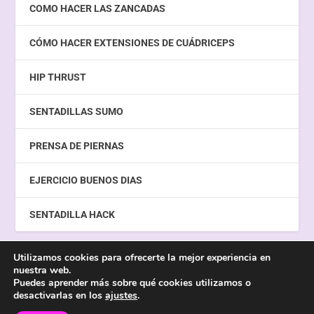
COMO HACER LAS ZANCADAS
CÓMO HACER EXTENSIONES DE CUÁDRICEPS
HIP THRUST
SENTADILLAS SUMO
PRENSA DE PIERNAS
EJERCICIO BUENOS DIAS
SENTADILLA HACK
Utilizamos cookies para ofrecerte la mejor experiencia en
nuestra web.
Diseñado por
| Creado con
Metawebseo
WordPress
Puedes aprender más sobre qué cookies utilizamos o
desactivarlas en los
ajustes
.
Aviso Legal
Cookies
Politica de Privacidad
Contacto