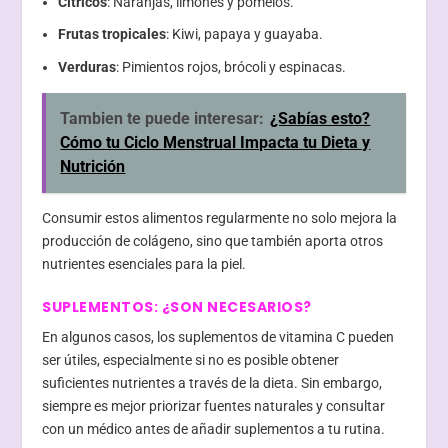
Cítricos
: Naranjas, limones y pomelos.
Frutas tropicales
: Kiwi, papaya y guayaba.
Verduras
: Pimientos rojos, brócoli y espinacas.
Tambien te puede interesar:
¿Sabías esto?
Cómo tu Ciclo Menstrual Impacta tu Dieta y
Nutrición
Consumir estos alimentos regularmente no solo mejora la
producción de colágeno, sino que también aporta otros
nutrientes esenciales para la piel.
SUPLEMENTOS: ¿SON NECESARIOS?
En algunos casos, los suplementos de vitamina C pueden
ser útiles, especialmente si no es posible obtener
suficientes nutrientes a través de la dieta. Sin embargo,
siempre es mejor priorizar fuentes naturales y consultar
con un médico antes de añadir suplementos a tu rutina.