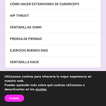
CÓMO HACER EXTENSIONES DE CUÁDRICEPS
HIP THRUST
SENTADILLAS SUMO
PRENSA DE PIERNAS
EJERCICIO BUENOS DIAS
SENTADILLA HACK
Utilizamos cookies para ofrecerte la mejor experiencia en
nuestra web.
Diseñado por
| Creado con
Metawebseo
WordPress
Puedes aprender más sobre qué cookies utilizamos o
desactivarlas en los
ajustes
.
Aviso Legal
Cookies
Politica de Privacidad
Contacto
Sobre Mí
Blog de Suplementacion para Mujer
Blog para mujer
Aceptar