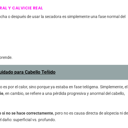
AL Y CALVICIE REAL
ducha o después de usar la secadora es simplemente una fase normal del
sprende.
uidado para Cabello Teñido
o es por el calor, sino porque ya estaba en fase telógena. Simplemente, el
ie
, en cambio, se refiere a una pérdida progresiva y anormal del cabello,
o si no se hace correctamente
, pero no es causa directa de alopecia ni d
del daño: superficial vs. profundo.