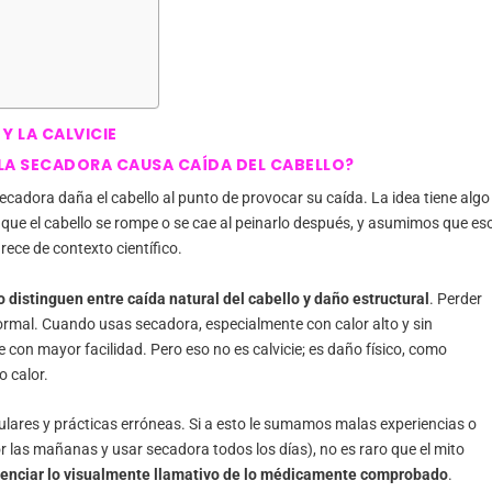
Y LA CALVICIE
LA SECADORA CAUSA CAÍDA DEL CABELLO?
cadora daña el cabello al punto de provocar su caída. La idea tiene algo
s que el cabello se rompe o se cae al peinarlo después, y asumimos que es
rece de contexto científico.
o distinguen entre caída natural del cabello y daño estructural
. Perder
ormal. Cuando usas secadora, especialmente con calor alto y sin
e con mayor facilidad. Pero eso no es calvicie; es daño físico, como
 calor.
ulares y prácticas erróneas. Si a esto le sumamos malas experiencias o
r las mañanas y usar secadora todos los días), no es raro que el mito
renciar lo visualmente llamativo de lo médicamente comprobado
.