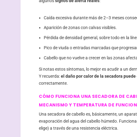
algunos
signos de alerta reales
:
Caída excesiva durante más de 2–3 meses conse
Aparición de zonas con calvas visibles.
Pérdida de densidad general, sobre todo en la lín
Pico de viuda o entradas marcadas que progresa
Cabello que no vuelve a crecer en las zonas afect
Si notas estos síntomas, lo mejor es acudir a un der
Y recuerda:
el daño por calor de la secadora puede d
correctamente.
CÓMO FUNCIONA UNA SECADORA DE CAB
MECANISMO Y TEMPERATURA DE FUNCIO
Una secadora de cabello es, básicamente, un apar
evaporación del agua del cabello húmedo. Funciona me
elige) a través de una resistencia eléctrica.