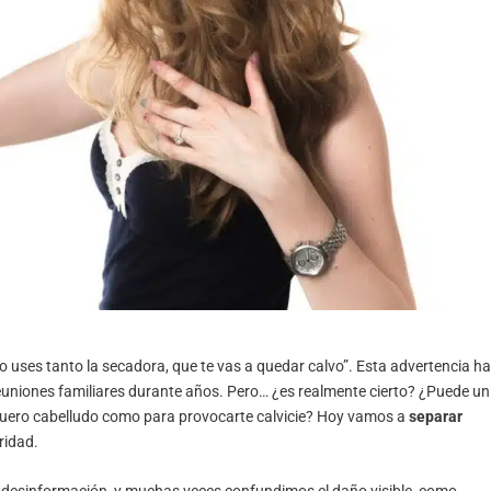
uses tanto la secadora, que te vas a quedar calvo”. Esta advertencia h
 reuniones familiares durante años. Pero… ¿es realmente cierto? ¿Puede un
 cuero cabelludo como para provocarte calvicie? Hoy vamos a
separar
ridad.
de desinformación, y muchas veces confundimos el daño visible, como