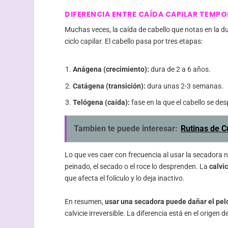
DIFERENCIA ENTRE CAÍDA CAPILAR TEMPOR
Muchas veces, la caída de cabello que notas en la 
ciclo capilar. El cabello pasa por tres etapas:
Anágena (crecimiento):
dura de 2 a 6 años.
Catágena (transición):
dura unas 2-3 semanas.
Telógena (caída):
fase en la que el cabello se de
Tambien te puede interesar:
Rutinas de C
Lo que ves caer con frecuencia al usar la secadora n
peinado, el secado o el roce lo desprenden. La
calvic
que afecta el folículo y lo deja inactivo.
En resumen,
usar una secadora puede dañar el pel
calvicie irreversible. La diferencia está en el origen 