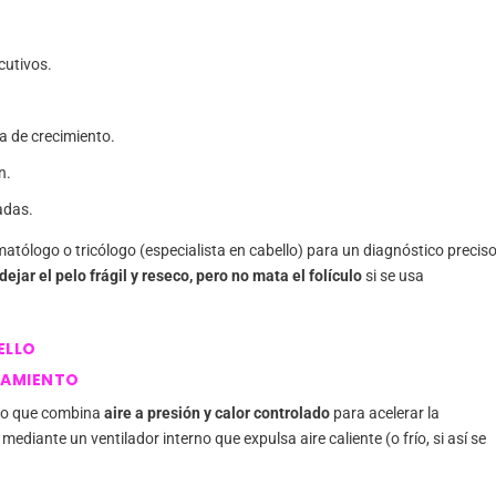
cutivos.
ea de crecimiento.
n.
adas.
matólogo o tricólogo (especialista en cabello) para un diagnóstico preciso
ejar el pelo frágil y reseco, pero no mata el folículo
si se usa
ELLO
NAMIENTO
ato que combina
aire a presión y calor controlado
para acelerar la
diante un ventilador interno que expulsa aire caliente (o frío, si así se