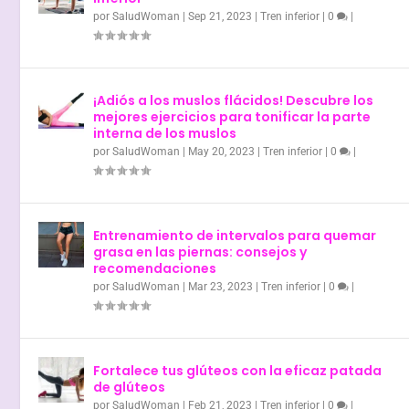
por
SaludWoman
|
Sep 21, 2023
|
Tren inferior
|
0
|
¡Adiós a los muslos flácidos! Descubre los
mejores ejercicios para tonificar la parte
interna de los muslos
por
SaludWoman
|
May 20, 2023
|
Tren inferior
|
0
|
Entrenamiento de intervalos para quemar
grasa en las piernas: consejos y
recomendaciones
por
SaludWoman
|
Mar 23, 2023
|
Tren inferior
|
0
|
Fortalece tus glúteos con la eficaz patada
de glúteos
por
SaludWoman
|
Feb 21, 2023
|
Tren inferior
|
0
|