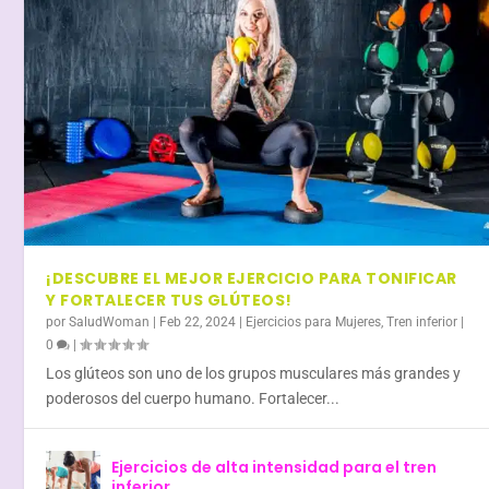
¡DESCUBRE EL MEJOR EJERCICIO PARA TONIFICAR
Y FORTALECER TUS GLÚTEOS!
por
SaludWoman
|
Feb 22, 2024
|
Ejercicios para Mujeres
,
Tren inferior
|
0
|
Los glúteos son uno de los grupos musculares más grandes y
poderosos del cuerpo humano. Fortalecer...
Ejercicios de alta intensidad para el tren
inferior