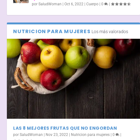
por
SaludWoman
|
Oct 6, 2022
|
Cuerpo
|
0
|
NUTRICION PARA MUJERES
Los más valorados
LAS 8 MEJORES FRUTAS QUE NO ENGORDAN
por
SaludWoman
|
Nov 23, 2022
|
Nutricion para mujeres
|
0
|