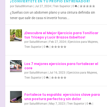
¡CONVIÉRTETE EN TU PROPIO ENTRENADOR!
por
SaludWoman
|
Jul 27, 2024
|
Tren Superior
|
0
|
¿Sueñas con un abdomen plano y una cintura definida sin
tener que salir de casa ni invertir horas...
¡Descubre el Mejor Ejercicio para Tonificar
tus Tríceps y Lucir Brazos Esbeltos!
por
SaludWoman
|
Feb 27, 2024
|
Ejercicios para Mujeres
,
Tren Superior
|
0
|
Los 7 mejores ejercicios para fortalecer el
core
por
SaludWoman
|
Jul 16, 2023
|
Ejercicios para Mujeres
,
Tren Superior
|
0
|
Fortalece tu espalda: ejercicios clave para
una postura perfecta y sin dolor
por
SaludWoman
|
May 7, 2023
|
Tren Superior
|
0
|