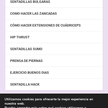
SENTADILLAS BÚLGARAS
COMO HACER LAS ZANCADAS
CÓMO HACER EXTENSIONES DE CUÁDRICEPS
HIP THRUST
SENTADILLAS SUMO
PRENSA DE PIERNAS
EJERCICIO BUENOS DIAS
SENTADILLA HACK
Utilizamos cookies para ofrecerte la mejor experiencia en
nuestra web.
Diseñado por
| Creado con
Metawebseo
WordPress
Puedes aprender más sobre qué cookies utilizamos o