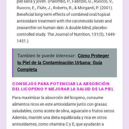
piel sana y joven. (Palombo, P., Fabrizio, G., Ruocco, V.,
Ruocco, E., Fluhr, J., Roberts, R., & Morganti, P. (2001).
Beneficial long-term effects of combined oral/topical
antioxidant treatment with the carotenoids lutein and
zeaxanthin on human skin: A double-blind, placebo-
controlled study. The Journal of Nutrition, 131(5), 1449-
1451.)
Tambien te puede interesar:
Cómo Proteger
tu Piel de la Contaminación Urbana: Guía
Completa
CONSEJOS PARA POTENCIAR LA ABSORCIÓN
DEL LICOPENO Y MEJORAR LA SALUD DE LA PIEL
Para maximizar la absorción del licopeno, consume
alimentos ricos en este antioxidante junto con grasas
saludables, como aceite de oliva, aguacate o frutos secos.
Además, mantén una dieta equilibrada y rica en otros
antioxidantes, como vitamina C y E, que ayudarán a