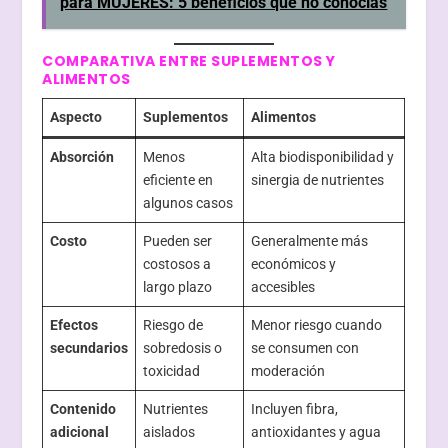
para MUJERES: 5 beneficios que no conocías
COMPARATIVA ENTRE SUPLEMENTOS Y
ALIMENTOS
Aspecto
Suplementos
Alimentos
Absorción
Menos
Alta biodisponibilidad y
eficiente en
sinergia de nutrientes
algunos casos
Costo
Pueden ser
Generalmente más
costosos a
económicos y
largo plazo
accesibles
Efectos
Riesgo de
Menor riesgo cuando
secundarios
sobredosis o
se consumen con
toxicidad
moderación
Contenido
Nutrientes
Incluyen fibra,
adicional
aislados
antioxidantes y agua